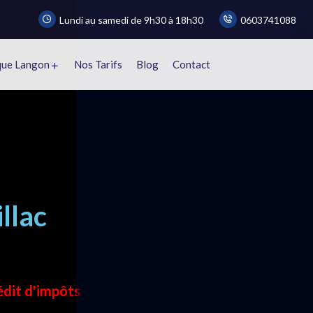
Lundi au samedi de 9h30 à 18h30
0603741088
que Langon
Nos Tarifs
Blog
Contact
llac
e
édit d'impôts