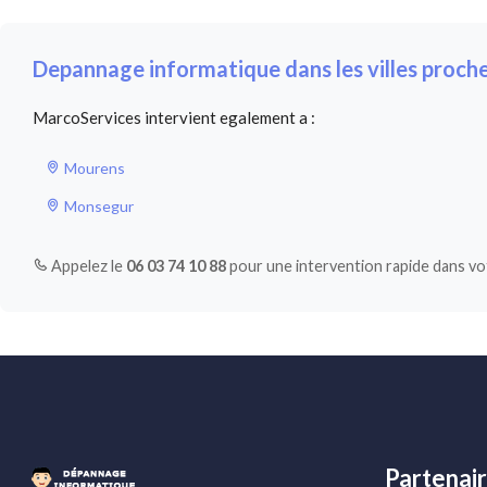
Depannage informatique dans les villes proch
MarcoServices intervient egalement a :
Mourens
Monsegur
Appelez le
06 03 74 10 88
pour une intervention rapide dans votr
Partenai