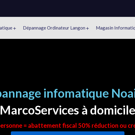
atique
Dépannage Ordinateur Langon
Magasin Informati
annage infomatique Noai
MarcoServices à domicil
 personne = abattement fiscal 50% réduction ou cr