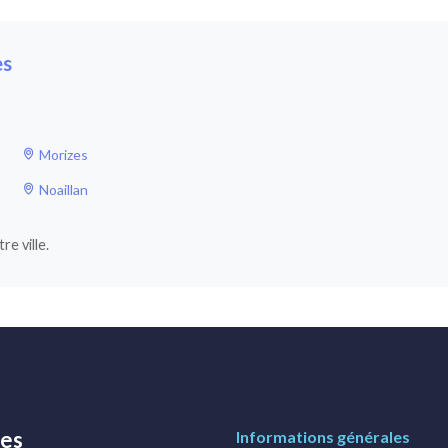
es
Morizes
Noaillan
e ville.
res
Informations générales