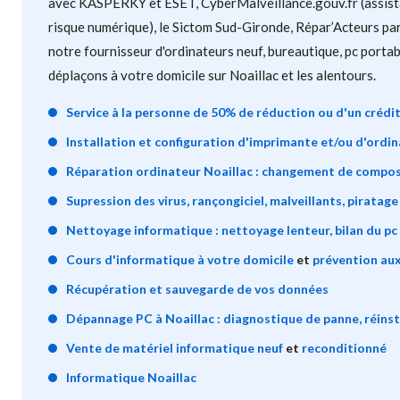
avec KASPERKY et ESET, CyberMalveillance.gouv.fr (assist
risque numérique), le Sictom Sud-Gironde, Répar’Acteurs par
notre fournisseur d'ordinateurs neuf, bureautique, pc porta
déplaçons à votre domicile sur Noaillac et les alentours.
Service à la personne de 50% de réduction ou d'un crédi
Installation et configuration d'imprimante et/ou d'ordin
Réparation ordinateur Noaillac : changement de compo
Supression des virus, rançongiciel, malveillants, piratage
Nettoyage informatique : nettoyage lenteur, bilan du pc 
Cours d'informatique à votre domicile
et
prévention aux
Récupération et sauvegarde de vos données
Dépannage PC à Noaillac : diagnostique de panne, réinsta
Vente de matériel informatique neuf
et
reconditionné
Informatique Noaillac