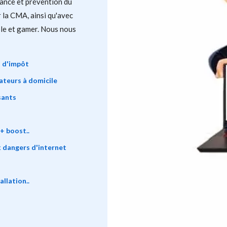
ance et prévention du
 la CMA, ainsi qu'avec
ble et gamer. Nous nous
t d'impôt
ateurs à domicile
sants
+ boost..
 dangers d'internet
llation..