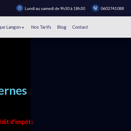
Lundi au samedi de 9h30 à 18h30
0603741088
que Langon
Nos Tarifs
Blog
Contact
ernes
e
édit d'impôts