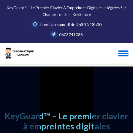
KeyGuard™ – Le Premier Clavier À Empreintes Digitales Intégrées Sur
Chaque Touche | KeySecure
Lundi au samedi de 9h30 à 18h30
0603741088
Accueil
Blog
KeyGuard™ – Le premier clavier à empreintes dig...
KeyGuard™ – Le premier clavier
à empreintes digitales