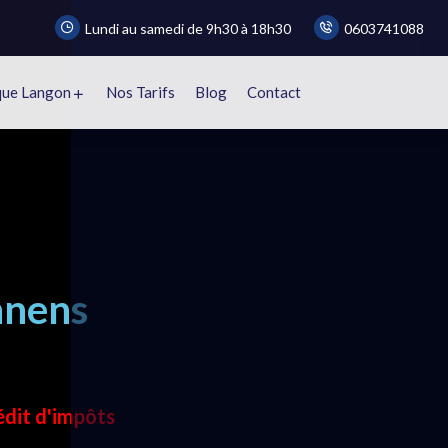
Lundi au samedi de 9h30 à 18h30
0603741088
que Langon
Nos Tarifs
Blog
Contact
nnens
e
édit d'impôts