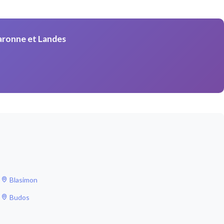
aronne et Landes
Blasimon
Budos