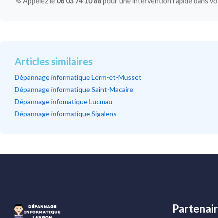
Appelez le
06 03 74 10 88
pour une intervention rapide dans votr
Articles similaires
Dépannage informatique Lerm-et-Musset
Dépannage informatique Saint-Macaire
Dépannage infomatique Lucmau
Dépannage informatique Sigalens
Partenai