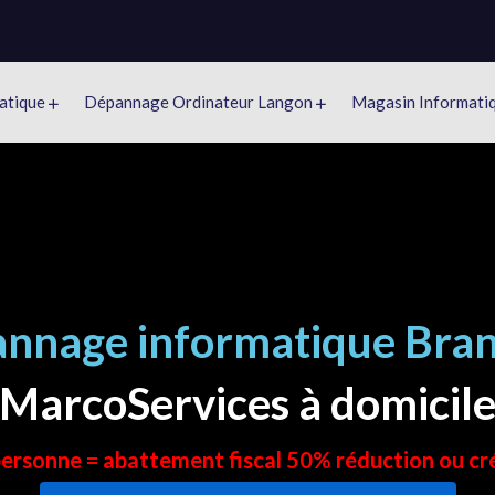
atique
Dépannage Ordinateur Langon
Magasin Informati
nnage informatique Bra
MarcoServices à domicil
 personne = abattement fiscal 50% réduction ou cr