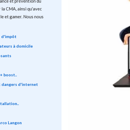
ance et prévention du
 la CMA, ainsi qu'avec
ble et gamer. Nous nous
t d'impôt
ateurs à domicile
osants
+ boost..
 dangers d'internet
allation..
arco Langon