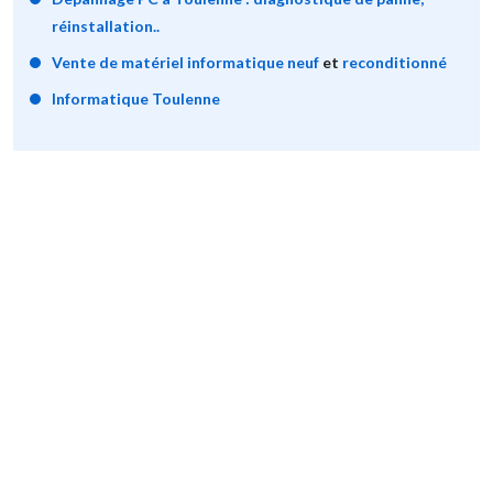
réinstallation..
Vente de matériel informatique neuf
et
reconditionné
Informatique Toulenne