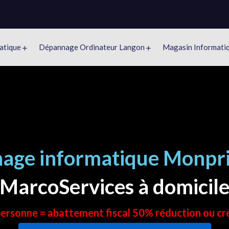
atique
Dépannage Ordinateur Langon
Magasin Informati
age informatique Monpr
MarcoServices à domicil
 personne = abattement fiscal 50% réduction ou cr