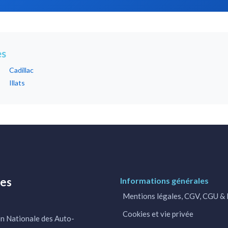
es
Cadillac
Illats
res
Informations générales
Mentions légales, CGV, CGU 
Cookies et vie privée
n Nationale des Auto-