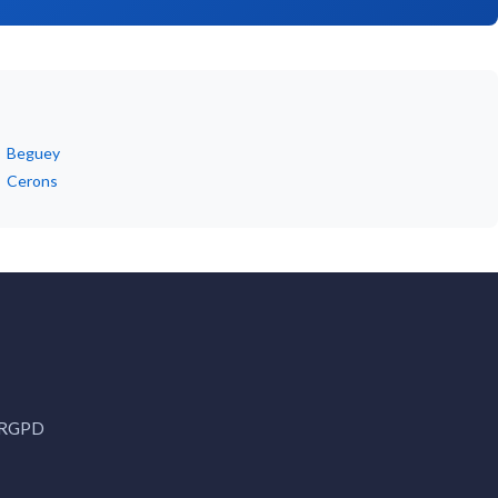
Beguey
Cerons
& RGPD