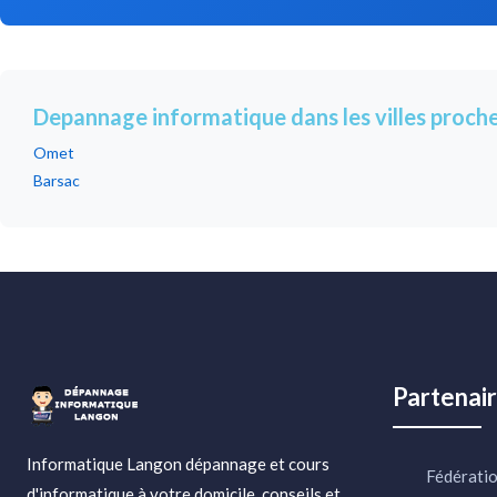
Depannage informatique dans les villes proch
Omet
Barsac
Partenai
Informatique Langon dépannage et cours
Fédératio
d'informatique à votre domicile, conseils et