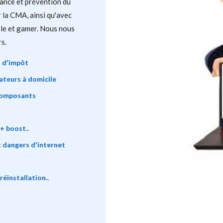
ance et prévention du
 la CMA, ainsi qu'avec
ble et gamer. Nous nous
s.
t d'impôt
ateurs à domicile
composants
+ boost..
 dangers d'internet
éinstallation..